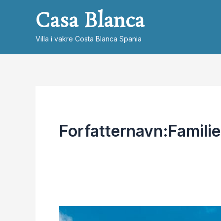
Hopp
Casa Blanca
rett
til
Villa i vakre Costa Blanca Spania
innholdet
Forfatternavn:Familie
Eksempel